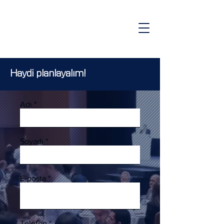
Haydi planlayalım!
Adı
Soyadı
E-posta
Telefon