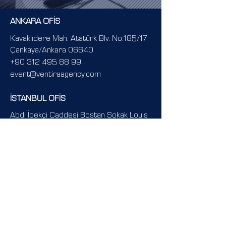
ANKARA OFİS
Kavaklıdere Mah. Atatürk Blv. No:185/17
Çankaya/Ankara 06640
+90 312 495 88 99
event@ventiraagency.com
İSTANBUL OFİS
Abdi İpekçi Caddesi Bostan Sokak Louis
Vuitton Orjin Apartmanı No:15 Şişli/
İstanbul 34367
Ventira International Agency
Menü
Ana Sayfa
Hizmetlerimiz