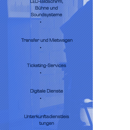
LED-Bildschirm,
Bühne und
Soundsysteme
Transfer und Mietwagen
Ticketing-Services
Digitale Dienste
Unterkunftsdienstleis
tungen